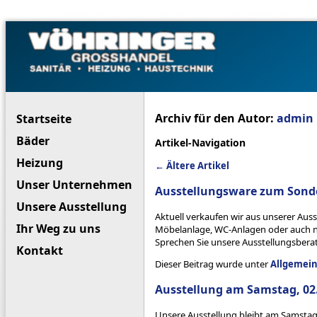
Sanitär
Grosshandel –
Sanitär –
Vöhringer
Heizung –
Einbauküchen
Archiv für den Autor:
admin
Startseite
Bäder
Artikel-Navigation
Heizung
←
Ältere Artikel
Unser Unternehmen
Ausstellungsware zum Sond
Unsere Ausstellung
Aktuell verkaufen wir aus unserer Auss
Ihr Weg zu uns
Möbelanlage, WC-Anlagen oder auch nur
Sprechen Sie unsere Ausstellungsberat
Kontakt
Dieser Beitrag wurde unter
Allgemei
Ausstellung am Samstag, 02
Unsere Ausstellung bleibt am Samstag,